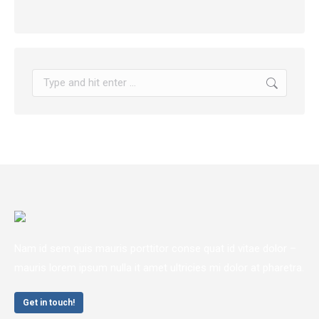
Search:
Nam id sem quis mauris porttitor conse quat id vitae dolor –
mauris lorem ipsum nulla it amet ultricies mi dolor at pharetra.
Get in touch!