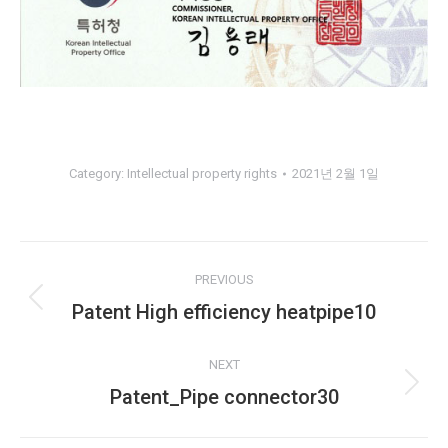
Category:
Intellectual property rights
2021년 2월 1일
Album
PREVIOUS
navigation
Patent High efficiency heatpipe10
Previous
album:
NEXT
Patent_Pipe connector30
Next
album: