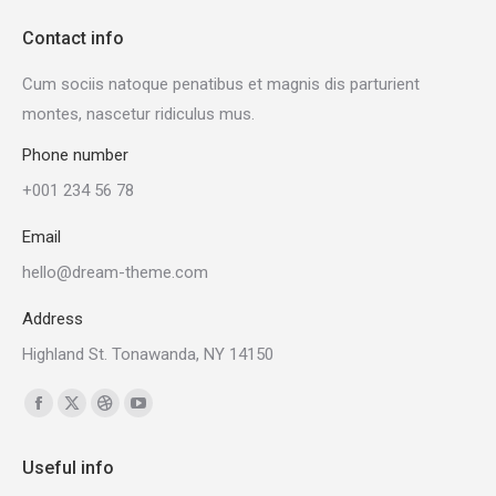
Contact info
Cum sociis natoque penatibus et magnis dis parturient
montes, nascetur ridiculus mus.
Phone number
+001 234 56 78
Email
hello@dream-theme.com
Address
Highland St. Tonawanda, NY 14150
Find us on:
Facebook
X
Dribbble
YouTube
page
page
page
page
Useful info
opens
opens
opens
opens