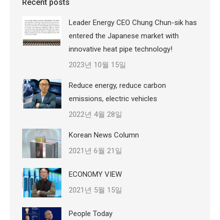
Recent posts
Leader Energy CEO Chung Chun-sik has
entered the Japanese market with
innovative heat pipe technology!
2023년 10월 15일
Reduce energy, reduce carbon
emissions, electric vehicles
2022년 4월 28일
Korean News Column
2021년 6월 21일
ECONOMY VIEW
2021년 5월 15일
People Today