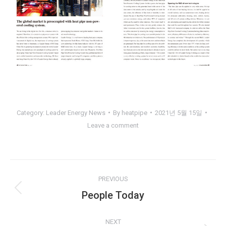
Category:
Leader Energy News
By
heatpipe
2021년 5월 15일
Leave a comment
Post
PREVIOUS
navigation
People Today
Previous
post:
NEXT