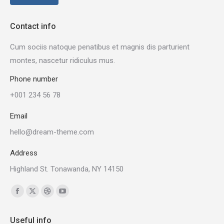
Contact info
Cum sociis natoque penatibus et magnis dis parturient
montes, nascetur ridiculus mus.
Phone number
+001 234 56 78
Email
hello@dream-theme.com
Address
Highland St. Tonawanda, NY 14150
Find us on:
Facebook
X
Dribbble
YouTube
page
page
page
page
Useful info
opens
opens
opens
opens