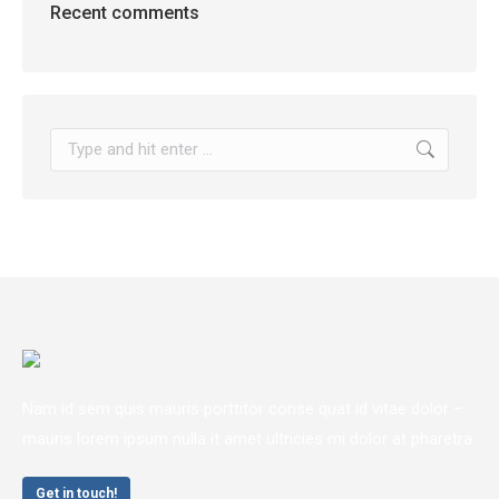
Recent comments
Search:
Nam id sem quis mauris porttitor conse quat id vitae dolor –
mauris lorem ipsum nulla it amet ultricies mi dolor at pharetra.
Get in touch!