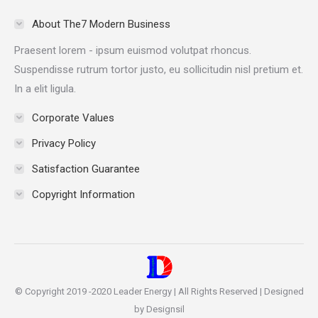
in
in
in
in
About The7 Modern Business
new
new
new
new
Praesent lorem - ipsum euismod volutpat rhoncus.
window
window
window
window
Suspendisse rutrum tortor justo, eu sollicitudin nisl pretium et.
In a elit ligula.
Corporate Values
Privacy Policy
Satisfaction Guarantee
Copyright Information
© Copyright 2019 -2020 Leader Energy | All Rights Reserved | Designed
by Designsil