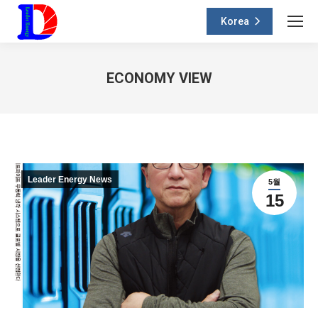
Korea
ECONOMY VIEW
You are here:
Leader Energy News
5월
15