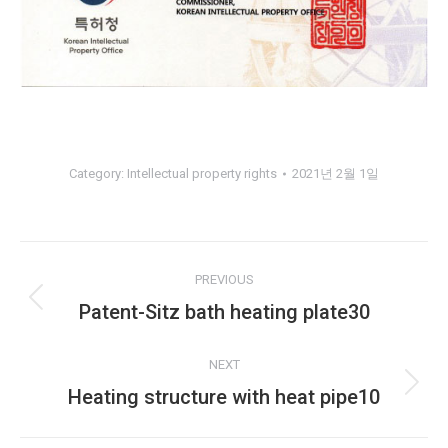
Category:
Intellectual property rights
2021년 2월 1일
Album
PREVIOUS
navigation
Patent-Sitz bath heating plate30
Previous
album:
NEXT
Heating structure with heat pipe10
Next
album: