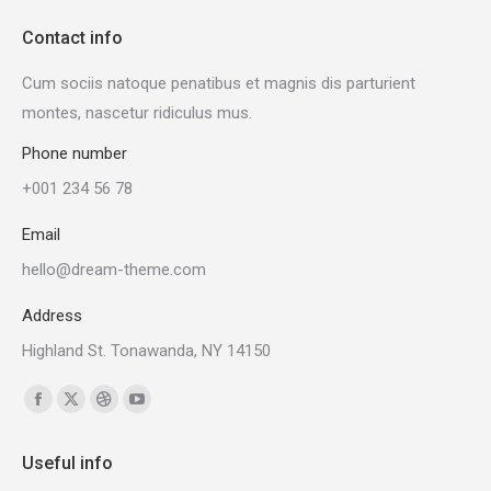
Contact info
Cum sociis natoque penatibus et magnis dis parturient
montes, nascetur ridiculus mus.
Phone number
+001 234 56 78
Email
hello@dream-theme.com
Address
Highland St. Tonawanda, NY 14150
Find us on:
Facebook
X
Dribbble
YouTube
page
page
page
page
Useful info
opens
opens
opens
opens