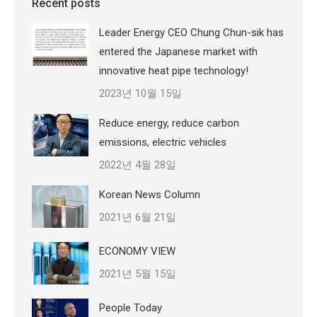
Recent posts
Leader Energy CEO Chung Chun-sik has
entered the Japanese market with
innovative heat pipe technology!
2023년 10월 15일
Reduce energy, reduce carbon
emissions, electric vehicles
2022년 4월 28일
Korean News Column
2021년 6월 21일
ECONOMY VIEW
2021년 5월 15일
People Today