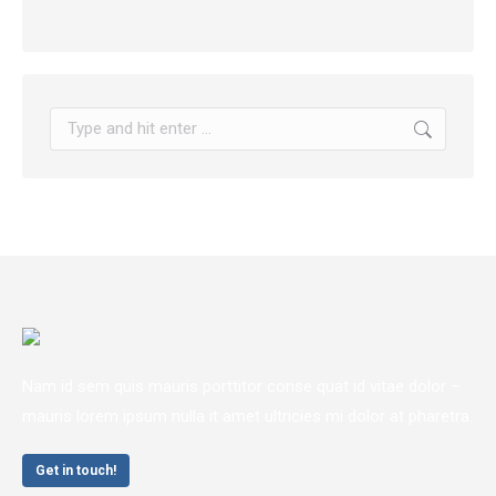
Search:
Nam id sem quis mauris porttitor conse quat id vitae dolor –
mauris lorem ipsum nulla it amet ultricies mi dolor at pharetra.
Get in touch!